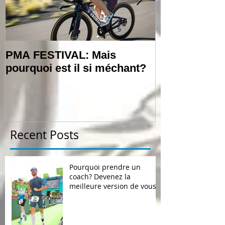
PMA FESTIVAL: Mais
Témoignage:
pourquoi est il si méchant?
Recent Posts
Pourquoi prendre un
coach? Devenez la
meilleure version de vous-
même avec un entraîneur
triathlon dédié