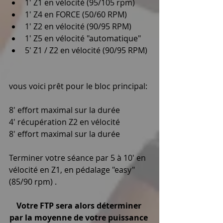
1' Z1 en vélocité (95/105 rpm)  
1' Z4 en FORCE (50/60 RPM)  
1' Z2 en vélocité (90/95 RPM)  
1' Z5 en vélocité "automatique"  
5' Z1 / Z2 en vélocité (90/95 RPM) 
vous voici prêt pour le bloc principal: 
8' effort maximal sur la durée 
4' récupération Z2 en vélocité 
8' effort maximal sur la durée 
Terminer votre séance par 5 à 10' en 
vélocité en Z1, en pédalage "easy" 
(85/90 rpm) . 
Votre FTP sera alors déterminer 
par la moyenne de votre puissance 