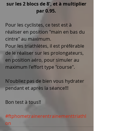
sur les 2 blocs de 8', et à multiplier 
par 0.95.
Pour les cyclistes, ce test est à 
réaliser en position "main en bas du 
cintre" au maximum. 
Pour les triathlètes, il est préférable 
de le réaliser sur les prolongateurs, 
en position aéro, pour simuler au 
maximum l'effort type "course". 
N'oubliez pas de bien vous hydrater 
pendant et après la séance!!! 
Bon test à tous!! 
#ftphometrainerentrainementtriathl
on