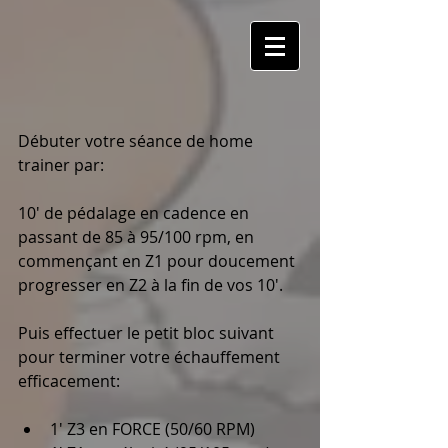
Débuter votre séance de home 
trainer par: 
10' de pédalage en cadence en 
passant de 85 à 95/100 rpm, en 
commençant en Z1 pour doucement 
progresser en Z2 à la fin de vos 10'. 
Puis effectuer le petit bloc suivant 
pour terminer votre échauffement 
efficacement: 
1' Z3 en FORCE (50/60 RPM)  